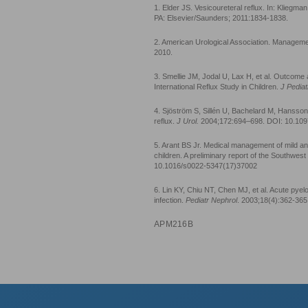
1. Elder JS. Vesicoureteral reflux. In: Kliegm
PA: Elsevier/Saunders; 2011:1834-1838.
2. American Urological Association. Managemen
2010.
3. Smellie JM, Jodal U, Lax H, et al. Outcome 
International Reflux Study in Children.
J Pediat
4. Sjöström S, Sillén U, Bachelard M, Hansson 
reflux.
J Urol.
2004;172:694–698. DOI: 10.109
5. Arant BS Jr. Medical management of mild an
children. A preliminary report of the Southwe
10.1016/s0022-5347(17)37002
6. Lin KY, Chiu NT, Chen MJ, et al. Acute pyelon
infection.
Pediatr Nephrol
. 2003;18(4):362-36
APM216B