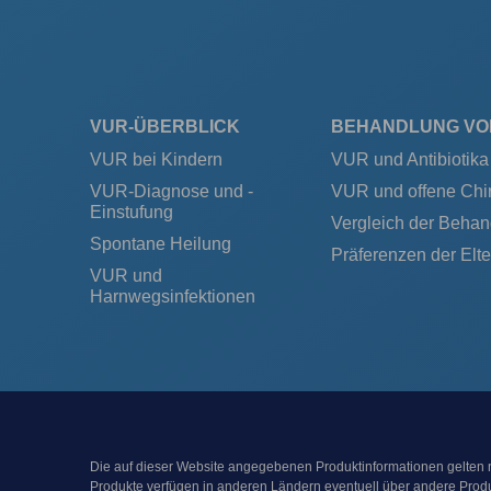
VUR-ÜBERBLICK
BEHANDLUNG VO
VUR bei Kindern
VUR und Antibiotika
VUR-Diagnose und -
VUR und offene Chir
Einstufung
Vergleich der Beha
Spontane Heilung
Präferenzen der Elte
VUR und
Harnwegsinfektionen
Die auf dieser Website angegebenen Produktinformationen gelten n
Produkte verfügen in anderen Ländern eventuell über andere Pro