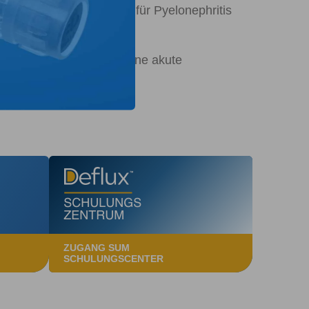
t ein deutliches Risiko für Pyelonephritis
n 70 %-iges Risiko für eine akute
ZUGANG SUM
SCHULUNGSCENTER