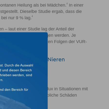
4
pontanen Heilung als bei Mädchen.
In einer
gestellt. Dieselbe Studie ergab, dass die
4
bei nur 9 % lag.
 laut einer Studie lag der Anteil der
n einer Heilung ausgegangen werden. Je
s, dass es unter langfristigen Folgen der VUR-
ner Schädigung der Nieren
ist. Durch die Auswahl
nd und diesen Bereich
hrieben werden, sind
1
e zu.
rn.
ngs kann ein steriler Reflux in Situationen mit
und den Bereich für
cht neurogener Blase erhebliche Schäden