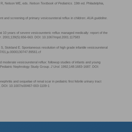
an R, Nelson WE, eds.
Nelson Textbook of Pediatrics.
19th ed. Philadelphia,
t and screening of primary vesicoureteral reflux in children:
AUA guideline
.
at 10 years of severe vesicoureteric reflux managed medically: report of the
r.
2001;139(5):656-663. DOI: 10.1067/mpd.2001.117583
S, Stokland E. Spontaneous resolution of high grade infantile vesicoureteral
7/01.ju.0000130747.89561.cf
d moderate vesicoureteral reflux: followup studies of infants and young
st Pediatric Nephrology Study Group.
J Urol
. 1992;148:1683-1687. DOI:
ephritis and sequelae of renal scar in pediatric first febrile urinary tract
5. DOI: 10.1007/s00467-003-1109-1