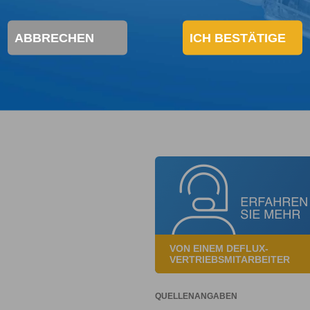
grads, die an einer Harnwegsinfektion erkranken, besteh
ABBRECHEN
ICH BESTÄTIGE
 zum ersten Mal an einer Harnwegsinfektion erkranken, ei
VON EINEM DEFLUX-
VERTRIEBSMITARBEITER
QUELLENANGABEN