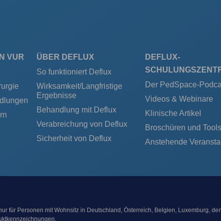
N VUR
ÜBER DEFLUX
DEFLUX-
SCHULUNGSZENT
So funktioniert Deflux
Der PedSpace-Podca
urgie
Wirksamkeit/Langfristige
Ergebnisse
Videos & Webinare
ndlungen
Behandlung mit Deflux
Klinische Artikel
rn
Verabreichung von Deflux
Broschüren und Tool
Sicherheit von Deflux
Anstehende Veransta
ur für Personen mit Wohnsitz in Deutschland, Österreich, Belgien, Luxemburg, de
duktkennzeichnungen.