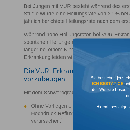
Bei Jungen mit VUR besteht während des erst
Studie wurde eine Heilungsrate von 29 % bei 
jährlich berichtete Heilungsrate nach dem er
Während hohe Heilungsraten bei VUR-Erkranku
spontanen Heilungen für VUR des Grads I inn
länger bei einem Kind auf eine medizinische In
Erkrankung leiden wird.
Die VUR-Erkrankung kann eventuell
vorzubeugen
Sie besuchen jetzt ei
ICH BESTÄTIGE
unt
der Website besuche
Mit dem Schweregrad des Reflux nimmt auch d
in
Ohne Vorliegen einer Infektion führt ein Re
Hiermit bestätige 
Hochdruck-Reflux wie bei Kindern mit post
1
verursachen.