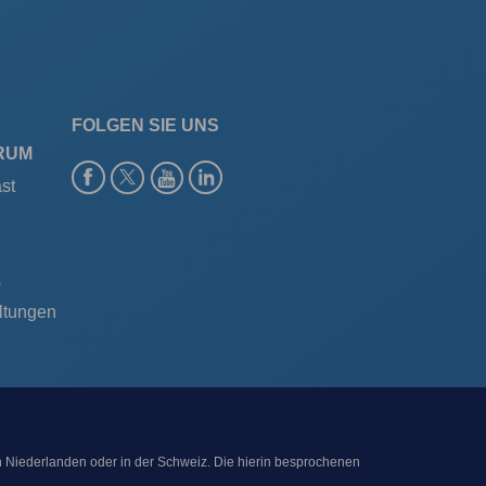
FOLGEN SIE UNS
RUM
st
s
ltungen
n Niederlanden oder in der Schweiz. Die hierin besprochenen