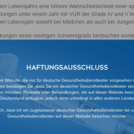
en Lebensjahrs eine höhere Wahrscheinlichkeit einer s
Jungen unter einem Jahr mit VUR der Grade IV und V fest
sten Lebensjahr sowohl bei Mädchen als auch bei Jungen 
ngen eines niedrigen Schweregrads beobachtet wurden –
5
erhalb von 5 Jahren bei 82 %
– kann nicht generell vo
tervention verzichtet wird, desto wahrscheinlicher ist e
HAFTUNGSAUSSCHLUSS
 nicht rechtzeitig geheilt werden, um ei
ne Website, die nur für deutsche Gesundheitsdienstleister vorgesehen 
en bestätigen Sie, dass Sie ein deutscher Gesundheitsdienstleister si
n möchten. Produkte oder Behandlungen, die auf dieser Website besc
ie Vernarbung der Nieren oder die Reflux-Nephropathi
 Deutschland verfügbar, jedoch nicht unbedingt in allen anderen Lände
flux normalerweise nicht zu renalen Verletzungen, allerdi
ich, dass ich ein zugelassener deutscher Gesundheitsdienstleister bin 
Gesundheitsdienstleister auf dieser Website besuchen möchte.
erioren Urethralklappen, neuropathischer Blase und ni