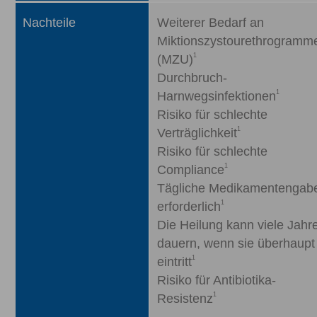
Nachteile
Weiterer Bedarf an
Miktionszystourethrogramm
1
(MZU)
Durchbruch-
1
Harnwegsinfektionen
Risiko für schlechte
1
Verträglichkeit
Risiko für schlechte
1
Compliance
Tägliche Medikamentengab
1
erforderlich
Die Heilung kann viele Jahr
dauern, wenn sie überhaupt
1
eintritt
Risiko für Antibiotika-
1
Resistenz