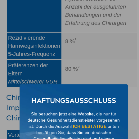
Anzahl der ausgeführten
Behandlungen und der
Erfahrung des Chirurgen
Rezidivierende
1
8 %
Harnwegsinfektionen
5-Jahres-Frequenz
Präferenzen der
2
80 %
Eltern
Mittelschwerer VUR
Chirurgisch: Ureterale Re-
HAFTUNGSAUSSCHLUSS
Implantation (offene
Sie besuchen jetzt eine Website, die nur für
Chirurgie/offene Korrektur)
deutsche Gesundheitsdienstleister vorgesehen
ist. Durch die Auswahl
ICH BESTÄTIGE
unten
bestätigen Sie, dass Sie ein deutscher
Vorteile
1
Sehr erfolgreich
Gesundheitsdienstleister sind und diesen