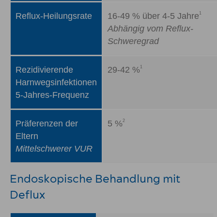
1
Reflux-Heilungsrate
16-49 % über 4-5 Jahre
Abhängig vom Reflux-
Schweregrad
1
Rezidivierende
29-42 %
Harnwegsinfektionen
5-Jahres-Frequenz
2
Präferenzen der
5 %
Eltern
Mittelschwerer VUR
Endoskopische Behandlung mit
Deflux