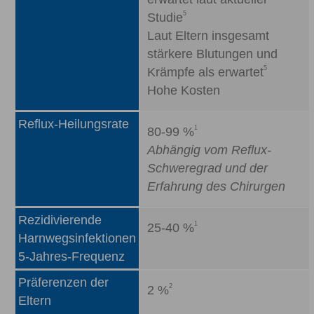
5
Studie
Laut Eltern insgesamt
stärkere Blutungen und
5
Krämpfe als erwartet
Hohe Kosten
Reflux-Heilungsrate
1
80-99 %
Abhängig vom Reflux-
Schweregrad und der
Erfahrung des Chirurgen
Rezidivierende
1
25-40 %
Harnwegsinfektionen
5-Jahres-Frequenz
Präferenzen der
2
2 %
Eltern