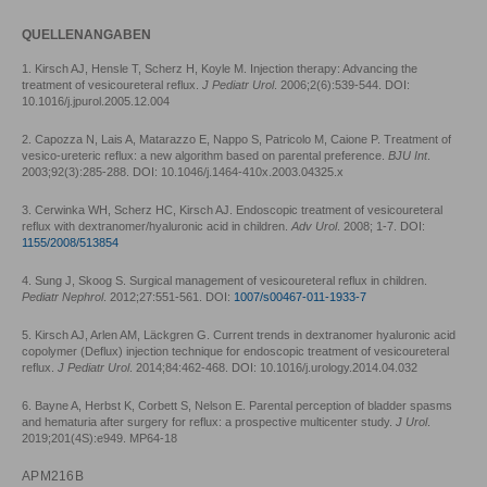
QUELLENANGABEN
1. Kirsch AJ, Hensle T, Scherz H, Koyle M. Injection therapy: Advancing the
treatment of vesicoureteral reflux.
J Pediatr Urol
. 2006;2(6):539-544. DOI:
10.1016/j.jpurol.2005.12.004
2. Capozza N, Lais A, Matarazzo E, Nappo S, Patricolo M, Caione P. Treatment of
vesico-ureteric reflux: a new algorithm based on parental preference.
BJU Int
.
2003;92(3):285-288. DOI: 10.1046/j.1464-410x.2003.04325.x
3. Cerwinka WH, Scherz HC, Kirsch AJ. Endoscopic treatment of vesicoureteral
reflux with dextranomer/hyaluronic acid in children.
Adv Urol
. 2008; 1-7. DOI:
1155/2008/513854
4. Sung J, Skoog S. Surgical management of vesicoureteral reflux in children.
Pediatr Nephrol
. 2012;27:551-561. DOI:
1007/s00467-011-1933-7
5. Kirsch AJ, Arlen AM, Läckgren G. Current trends in dextranomer hyaluronic acid
copolymer (Deflux) injection technique for endoscopic treatment of vesicoureteral
reflux.
J Pediatr Urol
. 2014;84:462-468. DOI: 10.1016/j.urology.2014.04.032
6. Bayne A, Herbst K, Corbett S, Nelson E. Parental perception of bladder spasms
and hematuria after surgery for reflux: a prospective multicenter study.
J Urol
.
2019;201(4S):e949. MP64-18
APM216B