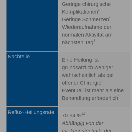
Geringe chirurgische
4
Komplikationen
4
Geringe Schmerzen
Wiederaufnahme der
normalen Aktivität am
4
nächsten Tag
Nachteile
Eine Heilung ist
grundsätzlich weniger
wahrscheinlich als bei
1
offener Chirurgie
Eventuell ist mehr als eine
1
Behandlung erforderlich
Reflux-Heilungsrate
1,5
70-94 %
Abhängig von der
Injektionstechnik, der