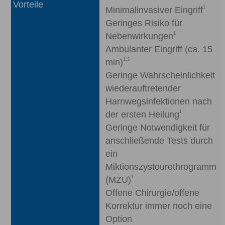
Vorteile
1
Minimalinvasiver Eingriff
Geringes Risiko für
1
Nebenwirkungen
Ambulanter Eingriff (ca. 15
1,3
min)
Geringe Wahrscheinlichkeit
wiederauftretender
Harnwegsinfektionen nach
1
der ersten Heilung
Geringe Notwendigkeit für
anschließende Tests durch
ein
Miktionszystourethrogramm
1
(MZU)
Offene Chirurgie/offene
Korrektur immer noch eine
Option