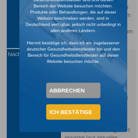
Bereich der Website besuchen möchten.
Geringe Notwendigkeit für
Produkte oder Behandlungen, die auf dieser
anschließende Tests durch
Website beschrieben werden, sind in
ein
Deutschland verfügbar, jedoch nicht unbedingt in
allen anderen Ländern.
Miktionszystourethrogramm
1
(MZU)
Hiermit bestätige ich, dass ich ein zugelassener
deutscher Gesundheitsdienstleister bin und den
Nachteile
Bereich für Gesundheitsdienstleister auf dieser
1
Umfangreicher Eingriff
Website besuchen möchte.
Krankenhausaufenthalt
1
erforderlich
Schmerzen nach der OP
1
sind wahrscheinlich
ABBRECHEN
Nebenwirkungen wie eine
1
Obstruktion sind möglich
ICH BESTÄTIGE
Schmerzen nach der
OP/längere
Erholungsphase länger als
erwartet laut aktueller