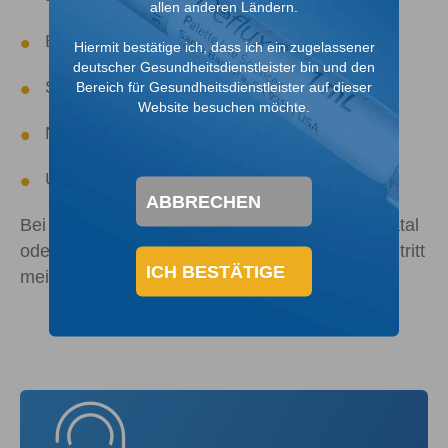
allen anderen Ländern.
Blasenekstrophie
Hiermit bestätige ich, dass ich ein zugelassener
deutscher Gesundheitsdienstleister bin und den
Schwere Miktionsfehlfunktion
Bereich für Gesundheitsdienstleister auf dieser
Website besuchen möchte.
Neurogene Blase
Urethrozele
ABBRECHEN
Bei einer Nierenerweiterung wird VUR oft pränatal
oder im Alter von unter einem Jahr erkannt und tritt
ICH BESTÄTIGE
5
meist bei Jungen auf.