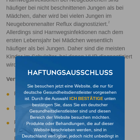
häufiger bei nicht beschnittenen Jungen als bei
Mädchen, daher wird bei vielen Jungen im
2
Neugeborenenalter Reflux diagnostiziert.
Allerdings sind Harnwegsinfektionen nach dem
ersten Lebensjahr bei Mädchen wesentlich
häufiger als bei Jungen. Daher sind die meisten
Kinder im Schulalter, bei denen VUR diagnostiziert
2
wird, Mädchen.
HAFTUNGSAUSSCHLUSS
2
Verwandte Anomalien
Sie besuchen jetzt eine Website, die nur für
deutsche Gesundheitsdienstleister vorgesehen
Posteriore Urethralklappen
ist. Durch die Auswahl
ICH BESTÄTIGE
unten
bestätigen Sie, dass Sie ein deutscher
Doppeltes Ableitungssystem
Gesundheitsdienstleister sind und diesen
Bereich der Website besuchen möchten.
Prune-Belly-Syndrom (PBS), auch
Produkte oder Behandlungen, die auf dieser
Website beschrieben werden, sind in
Bauchdeckenaplasie-Syndrom oder Eagle-
Deutschland verfügbar, jedoch nicht unbedingt in
Barret-Syndrom